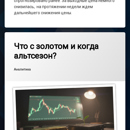
спрогнозировано ранее. За выходные цена немного
снизилась, на протяжении недели ждем
дальнейшего снижения цены.
Метки
Добавить
GOLD
Что с золотом и когда
комментарий
к
альтсезон?
Что
с
золотом
Опубликовано
Обновлено на
от
main_admin
09.03.2026
08.03.2026
Рубрики:
и
Аналитика
когда
альтсезон?