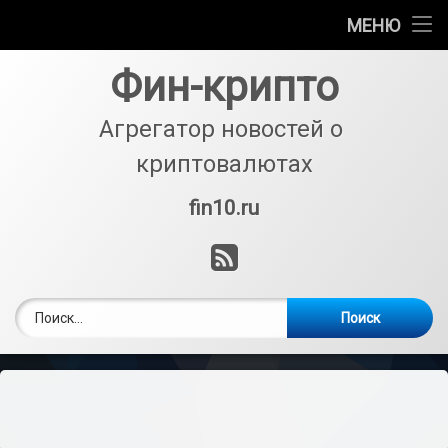
Биржи
МЕНЮ
Перейти
Кошельки
Фин-крипто
к
содержимому
Криптовалюты
Агрегатор новостей о 
криптовалютах
Аналитика
fin10.ru
Тел:
Майнинг
RSS
Покупка и обмен
Найти: