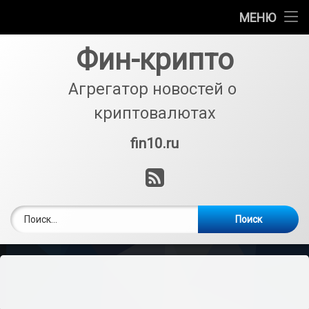
Биржи
МЕНЮ
Перейти
Кошельки
Фин-крипто
к
содержимому
Криптовалюты
Агрегатор новостей о 
криптовалютах
Аналитика
fin10.ru
Тел:
Майнинг
RSS
Покупка и обмен
Найти: