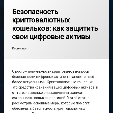
Добавить
Безопасность
комментарий
к
криптовалютных
Безопасность
криптовалютных
кошельков: как защитить
кошельков:
как
свои цифровые активы
защитить
свои
цифровые
Опубликовано
от
main_admin
21.03.2025
Рубрики:
Кошельки
активы
С ростом популярности криптовалют вопросы
безопасности цифровых активов становятся всё
более актуальными. Криптовалютные кошельки —
это средства хранения ваших цифровых активов, и
от того, насколько они защищены, зависит
сохранность ваших инвестиций. В этой статье
рассмотрим основные меры, которые помогут
обеспечить безопасность криптовалютных