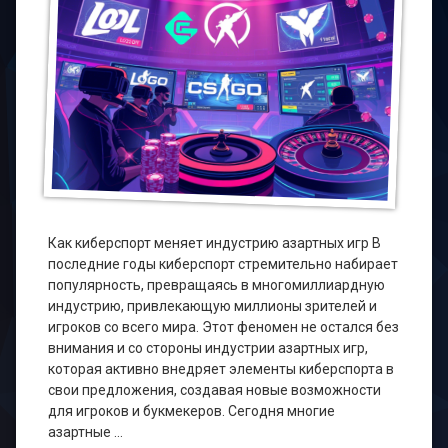
Как киберспорт меняет индустрию азартных игр В
последние годы киберспорт стремительно набирает
популярность, превращаясь в многомиллиардную
индустрию, привлекающую миллионы зрителей и
игроков со всего мира. Этот феномен не остался без
внимания и со стороны индустрии азартных игр,
которая активно внедряет элементы киберспорта в
свои предложения, создавая новые возможности
для игроков и букмекеров. Сегодня многие
азартные …