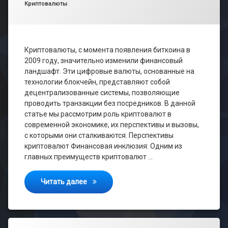
Рубрики:
Криптовалюты
перспективы
и
вызовы
Криптовалюты, с момента появления биткоина в
2009 году, значительно изменили финансовый
ландшафт. Эти цифровые валюты, основанные на
технологии блокчейн, представляют собой
децентрализованные системы, позволяющие
проводить транзакции без посредников. В данной
статье мы рассмотрим роль криптовалют в
современной экономике, их перспективы и вызовы,
с которыми они сталкиваются. Перспективы
криптовалют Финансовая инклюзия: Одним из
главных преимуществ криптовалют …
Роль криптовалют в современной эконом
Читать далее