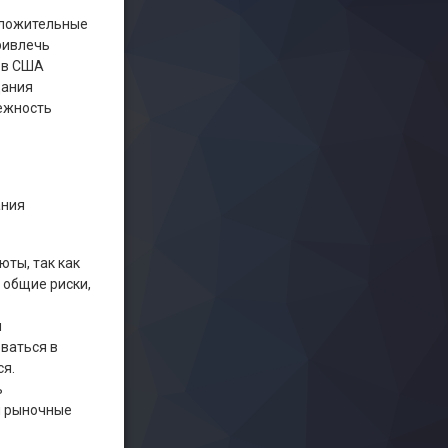
оложительные
ривлечь
, в США
дания
дежность
ания
юты, так как
 общие риски,
и
оваться в
ся.
ь
и рыночные