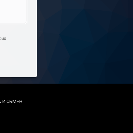
оих
 И ОБМЕН