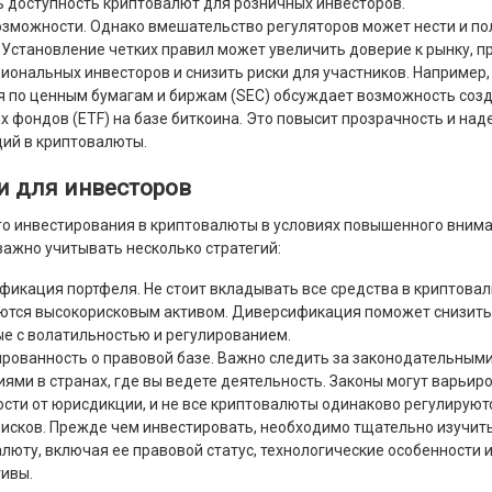
 доступность криптовалют для розничных инвесторов.
озможности. Однако вмешательство регуляторов может нести и п
 Установление четких правил может увеличить доверие к рынку, п
иональных инвесторов и снизить риски для участников. Например
я по ценным бумагам и биржам (SEC) обсуждает возможность соз
 фондов (ETF) на базе биткоина. Это повысит прозрачность и на
ий в криптовалюты.
и для инвесторов
о инвестирования в криптовалюты в условиях повышенного вним
важно учитывать несколько стратегий:
икация портфеля. Не стоит вкладывать все средства в криптовал
ются высокорисковым активом. Диверсификация поможет снизить
е с волатильностью и регулированием.
ованность о правовой базе. Важно следить за законодательным
ями в странах, где вы ведете деятельность. Законы могут варьир
сти от юрисдикции, и не все криптовалюты одинаково регулируют
исков. Прежде чем инвестировать, необходимо тщательно изучит
люту, включая ее правовой статус, технологические особенности 
ивы.