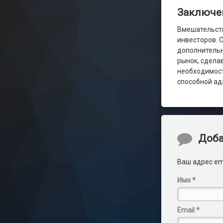
Заключе
Вмешательств
инвесторов. 
дополнительн
рынок, сдела
необходимост
способной ад
Коммент
Доба
Ваш адрес em
Имя
*
Email
*