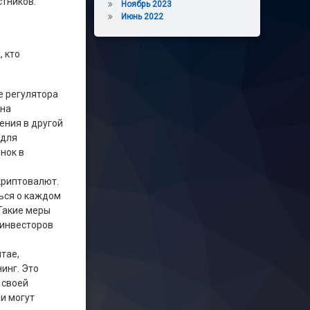
стников.
Ноябрь 2023
Июнь 2022
 кто
е регулятора
 на
ения в другой
 для
нок в
криптовалют.
ься о каждом
 Такие меры
 инвесторов
тае,
инг. Это
 своей
и могут