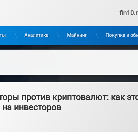
Тел:
fin10.
ты
Аналитика
Майнинг
Покупка и об
торы против криптовалют: как эт
 на инвесторов
8.06.2026