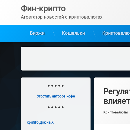
Перейти
Фин-крипто
к
содержимому
Агрегатор новостей о криптовалютах
Биржи
Кошельки
Криптовалю
▼▼▼▼▼
Регуля
Угостить авторов кофе
влияет
▲▲▲▲▲
Опубликовано
от
main_admin
1
Рубрики:
Криптовалюты
Крипто Док на X