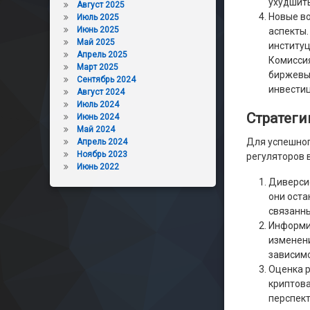
ухудшить
Август 2025
Новые в
Июль 2025
Июнь 2025
аспекты.
Май 2025
институц
Апрель 2025
Комисси
Март 2025
биржевых
Сентябрь 2024
инвестиц
Август 2024
Июль 2024
Стратеги
Июнь 2024
Май 2024
Для успешног
Апрель 2024
Ноябрь 2023
регуляторов 
Июнь 2022
Диверсиф
они оста
связанны
Информир
изменени
зависимо
Оценка р
криптова
перспект