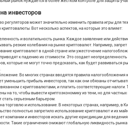
ьный рынок нуждается в более жестком контроле для защиты уча
на инвесторов
о регуляторов может значительно изменить правила игры для тех,
 криптовалюты. Вот несколько аспектов, на которые это влияет:
ленность и волатильность рынка. Каждое заявление или действи
звать резкие колебания на рынке криптовалют. Например, запрет
вание криптовалют в одной стране или ужесточение налогооблож
приводят к падению их стоимости. Это создает неопределенность
ов, которые не могут точно предсказать, как будет развиваться ры
.
ложение. Во многих странах вводятся правила налогообложения 
т уменьшить прибыль инвесторов, так как они обязаны отчитыват
связанном с криптовалютами, и платить соответствующие налоги.
ны на то, чтобы вывести криптоэкономику из тени, но для частных
т стать серьезным барьером.
на торговлю и использование. В некоторых странах, например, в Ки
ьство полностью запретило использование криптовалют и их майн
т компании и инвесторов искать другие юрисдикции для ведения
ости. Такие ограничения снижают глобальную ликвидность рынка 