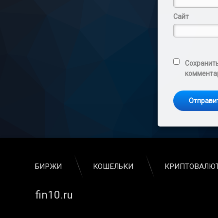
Сайт
Сохранить
коммента
БИРЖИ
КОШЕЛЬКИ
КРИПТОВАЛЮ
Тел:
fin10.ru