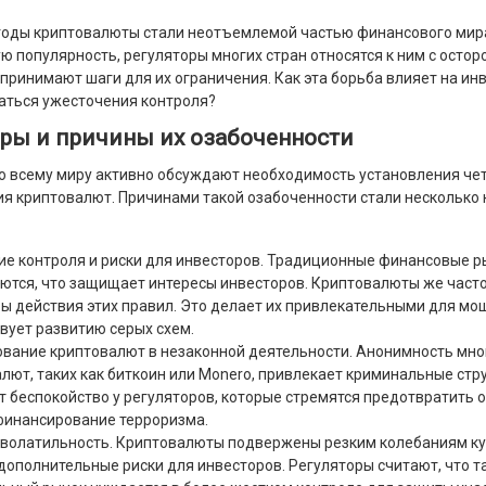
годы криптовалюты стали неотъемлемой частью финансового мир
ую популярность, регуляторы многих стран относятся к ним с осто
принимают шаги для их ограничения. Как эта борьба влияет на инв
саться ужесточения контроля?
ры и причины их озабоченности
о всему миру активно обсуждают необходимость установления че
я криптовалют. Причинами такой озабоченности стали несколько
ие контроля и риски для инвесторов. Традиционные финансовые р
ются, что защищает интересы инвесторов. Криптовалюты же част
ы действия этих правил. Это делает их привлекательными для мо
вует развитию серых схем.
вание криптовалют в незаконной деятельности. Анонимность мно
лют, таких как биткоин или Monero, привлекает криминальные стр
 беспокойство у регуляторов, которые стремятся предотвратить
финансирование терроризма.
волатильность. Криптовалюты подвержены резким колебаниям ку
дополнительные риски для инвесторов. Регуляторы считают, что т