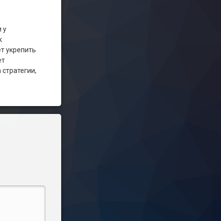
 у
к
ет укрепить
ет
 стратегии,