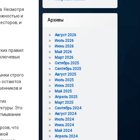
а. Несмотря
рожностью и
Архивы
есторов, и
Август 2026
Июль 2026
Июнь 2026
тких правил
Май 2026
 ключевых
Март 2026
Октябрь 2025
Сентябрь 2025
Август 2025
ынки строго
Июль 2025
о остаются
Июнь 2025
шенников и
Май 2025
Апрель 2025
гих
Март 2025
уктуры. Это
Сентябрь 2024
Август 2024
 отмывание
Июль 2024
Июнь 2024
рсов, что
Май 2024
акой
Апрель 2024