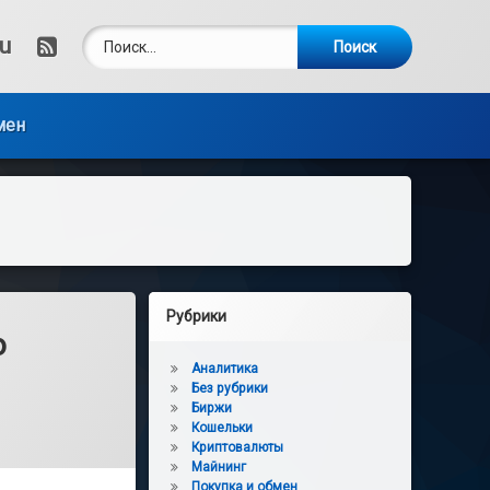
Найти:
RSS
ru
мен
Рубрики
о
Аналитика
Без рубрики
Биржи
Кошельки
Криптовалюты
Майнинг
Покупка и обмен