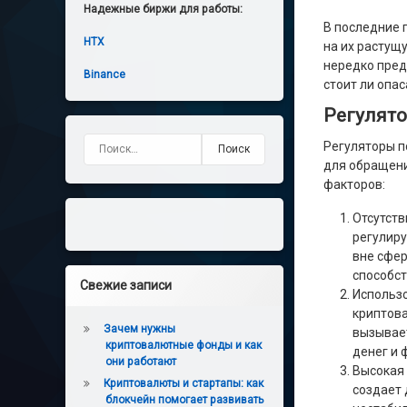
Надежные биржи для работы:
В последние 
HTX
на их растущ
нередко пред
Binance
стоит ли опа
Регулято
Найти:
Регуляторы п
для обращени
факторов:
Отсутств
регулиру
вне сфер
способст
Свежие записи
Использо
криптова
Зачем нужны
вызывает
криптовалютные фонды и как
денег и 
они работают
Высокая 
Криптовалюты и стартапы: как
создает 
блокчейн помогает развивать