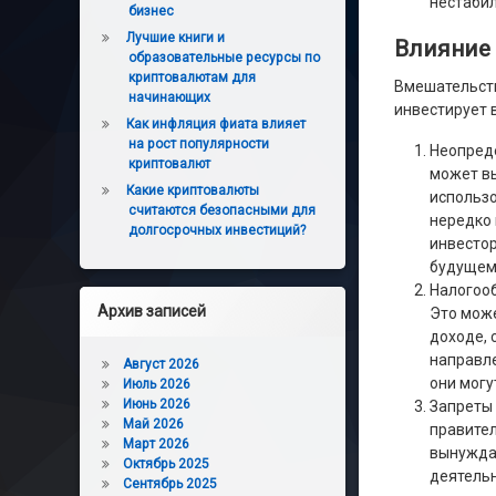
нестабил
бизнес
Лучшие книги и
Влияние 
образовательные ресурсы по
криптовалютам для
Вмешательств
начинающих
инвестирует в
Как инфляция фиата влияет
на рост популярности
Неопреде
криптовалют
может вы
Какие криптовалюты
использо
считаются безопасными для
нередко 
долгосрочных инвестиций?
инвестор
будущем
Налогооб
Архив записей
Это може
доходе, 
направле
Август 2026
они могу
Июль 2026
Июнь 2026
Запреты 
Май 2026
правител
Март 2026
вынуждае
Октябрь 2025
деятельн
Сентябрь 2025