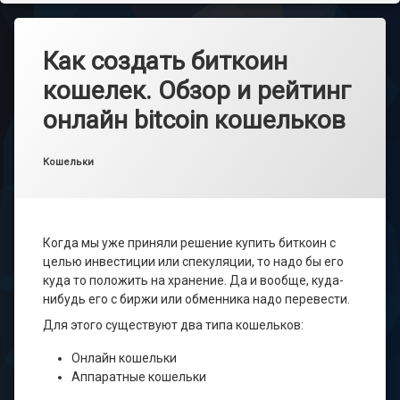
Как создать биткоин
кошелек. Обзор и рейтинг
онлайн bitcoin кошельков
Опубликовано
от
main_admin
14.06.2022
Рубрики:
Кошельки
Когда мы уже приняли решение купить биткоин с
целью инвестиции или спекуляции, то надо бы его
куда то положить на хранение. Да и вообще, куда-
нибудь его с биржи или обменника надо перевести.
Для этого существуют два типа кошельков:
Онлайн кошельки
Аппаратные кошельки