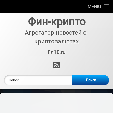
Биржи
МЕНЮ
Перейти
Кошельки
Фин-крипто
к
содержимому
Криптовалюты
Агрегатор новостей о 
криптовалютах
Аналитика
fin10.ru
Тел:
Майнинг
RSS
Покупка и обмен
Найти: