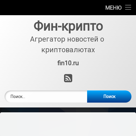
Биржи
МЕНЮ
Перейти
Кошельки
Фин-крипто
к
содержимому
Криптовалюты
Агрегатор новостей о 
криптовалютах
Аналитика
fin10.ru
Тел:
Майнинг
RSS
Покупка и обмен
Найти: