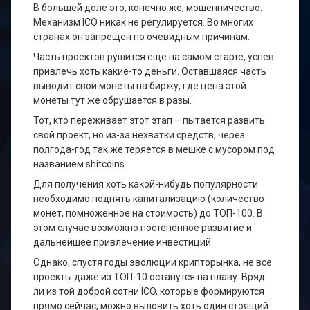
В большей доле это, конечно же, мошенничество.
Механизм ICO никак не регулируется. Во многих
странах он запрещен по очевидным причинам.
Часть проектов рушится еще на самом старте, успев
привлечь хоть какие-то деньги. Оставшаяся часть
выводит свои монеты на биржу, где цена этой
монеты тут же обрушается в разы.
Тот, кто переживает этот этап – пытается развить
свой проект, но из-за нехватки средств, через
полгода-год так же теряется в мешке с мусором под
названием shitcoins.
Для получения хоть какой-нибудь популярности
необходимо поднять капитализацию (количество
монет, помноженное на стоимость) до ТОП-100. В
этом случае возможно постепенное развитие и
дальнейшее привлечение инвестиций.
Однако, спустя годы эволюции крипторынка, не все
проекты даже из ТОП-10 останутся на плаву. Вряд
ли из той доброй сотни ICO, которые формируются
прямо сейчас, можно выловить хоть один стоящий